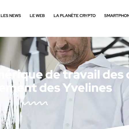
LES NEWS
LE WEB
LA PLANÈTE CRYPTO
SMARTPHO
mérique de travail des 
ement des Yvelines