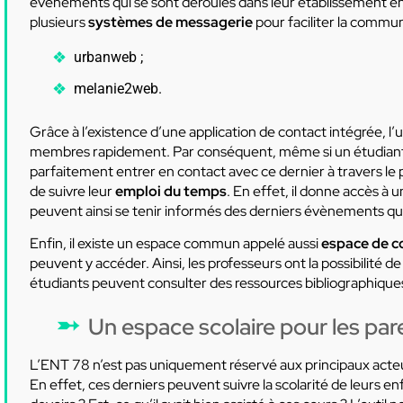
évènements qui se sont déroulés dans leur établissement en
plusieurs
systèmes de messagerie
pour faciliter la commun
urbanweb ;
melanie2web.
Grâce à l’existence d’une application de contact intégrée, l’u
membres rapidement. Par conséquent, même si un étudiant n
parfaitement entrer en contact avec ce dernier à travers le
de suivre leur
emploi du temps
. En effet, il donne accès à u
peuvent ainsi se tenir informés des derniers évènements qui s
Enfin, il existe un espace commun appelé aussi
espace de c
peuvent y accéder. Ainsi, les professeurs ont la possibilité d
étudiants peuvent consulter des ressources bibliographique
Un espace scolaire pour les par
L’ENT 78 n’est pas uniquement réservé aux principaux acteurs
En effet, ces derniers peuvent suivre la scolarité de leurs enf