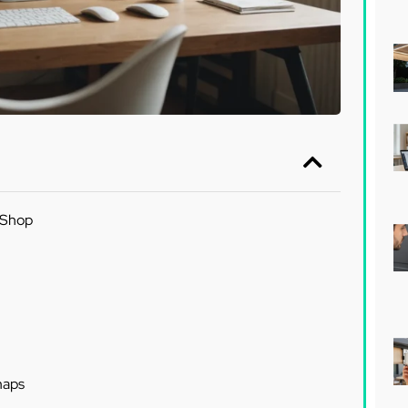
aShop
maps