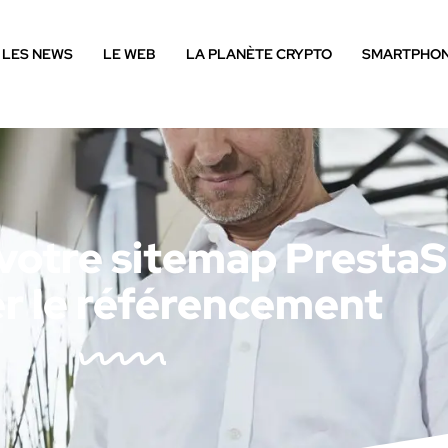
LES NEWS
LE WEB
LA PLANÈTE CRYPTO
SMARTPHO
 votre sitemap Presta
r le référencement