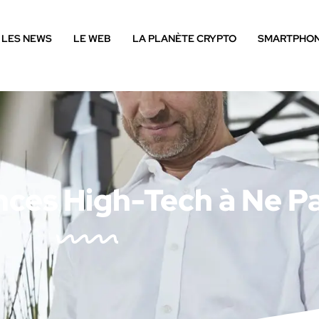
LES NEWS
LE WEB
LA PLANÈTE CRYPTO
SMARTPHO
nces High-Tech à Ne 