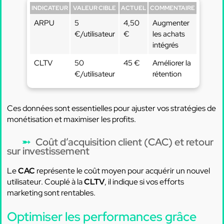
INDICATEUR
VALEUR CIBLE
ACTUEL
COMMENTAIRE
ARPU
5
4,50
Augmenter
€/utilisateur
€
les achats
intégrés
CLTV
50
45 €
Améliorer la
€/utilisateur
rétention
Ces données sont essentielles pour ajuster vos stratégies de
monétisation et maximiser les profits.
Coût d’acquisition client (CAC) et retour
sur investissement
Le
CAC
représente le coût moyen pour acquérir un nouvel
utilisateur. Couplé à la
CLTV
, il indique si vos efforts
marketing sont rentables.
Optimiser les performances grâce