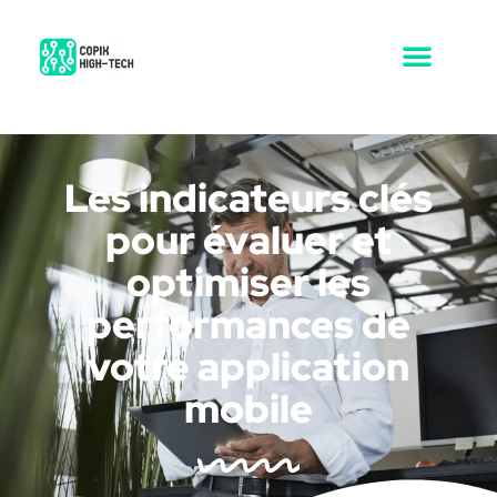
Les indicateurs clés
pour évaluer et
optimiser les
performances de
votre application
mobile