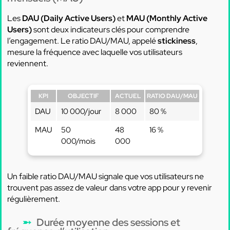
Les
DAU (Daily Active Users)
et
MAU (Monthly Active
Users)
sont deux indicateurs clés pour comprendre
l’engagement. Le ratio DAU/MAU, appelé
stickiness
,
mesure la fréquence avec laquelle vos utilisateurs
reviennent.
KPI
OBJECTIF
ACTUEL
RATIO DAU/MAU
DAU
10 000/jour
8 000
80 %
MAU
50
48
16 %
000/mois
000
Un faible ratio DAU/MAU signale que vos utilisateurs ne
trouvent pas assez de valeur dans votre app pour y revenir
régulièrement.
Durée moyenne des sessions et