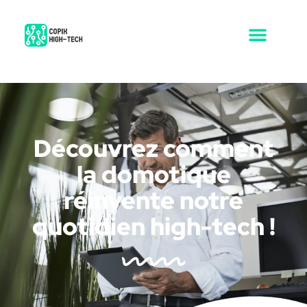
Découvrez comment
la domotique
réinvente notre
quotidien high-tech !