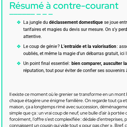
Résumé à contre-courant
La jungle du
déclassement domestique
se joue entr
tarifaires et magies du devis sur mesure. On s’y perd
attentive.
Le coup de génie ?
L’entraide et la valorisation
: ass
oubliés, et même la magie d’un débarras gratuit, ici l
Un point final essentiel :
bien comparer, ausculter l
réputation, tout pour éviter de confier ses souvenirs 
Il existe ce moment où le grenier se transforme en un mont 
chaque étagère une énigme familière. On regarde tout ça et
maison, ça a longtemps rimé avec succession, déménagement 
simple que ça : un vrai coup de neuf, une bulle d’air à portée
forcément, l’offre s’est complexifiée : dédale d’entreprises, 
connaissent un cousin qui vide tout « pour pas cher ». Bref, ch