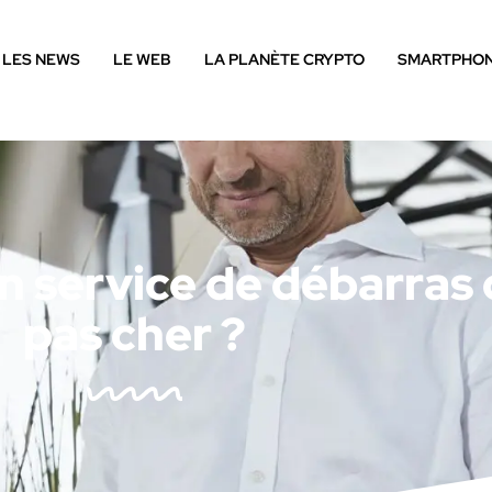
LES NEWS
LE WEB
LA PLANÈTE CRYPTO
SMARTPHO
 service de débarras
pas cher ?