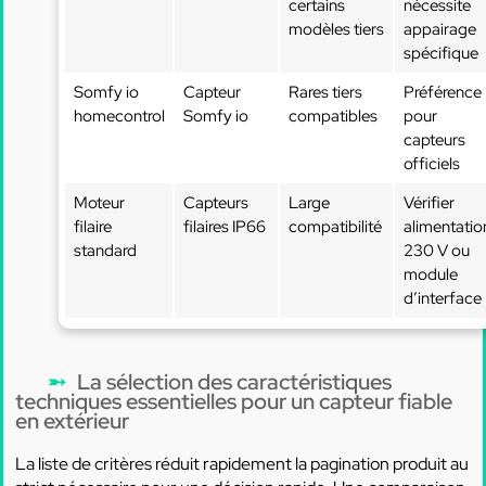
certains
nécessite
modèles tiers
appairage
spécifique
Somfy io
Capteur
Rares tiers
Préférence
homecontrol
Somfy io
compatibles
pour
capteurs
officiels
Moteur
Capteurs
Large
Vérifier
filaire
filaires IP66
compatibilité
alimentatio
standard
230 V ou
module
d’interface
La sélection des caractéristiques
techniques essentielles pour un capteur fiable
en extérieur
La liste de critères réduit rapidement la pagination produit au