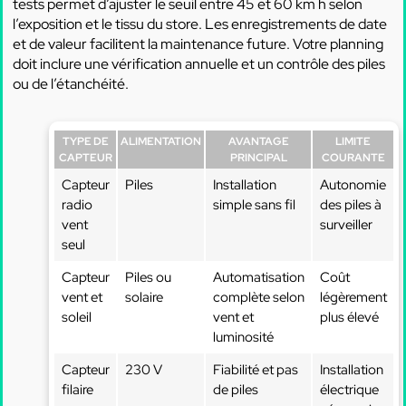
tests permet d’ajuster le seuil entre 45 et 60 km h selon
l’exposition et le tissu du store. Les enregistrements de date
et de valeur facilitent la maintenance future. Votre planning
doit inclure une vérification annuelle et un contrôle des piles
ou de l’étanchéité.
TYPE DE
ALIMENTATION
AVANTAGE
LIMITE
CAPTEUR
PRINCIPAL
COURANTE
Capteur
Piles
Installation
Autonomie
radio
simple sans fil
des piles à
vent
surveiller
seul
Capteur
Piles ou
Automatisation
Coût
vent et
solaire
complète selon
légèrement
soleil
vent et
plus élevé
luminosité
Capteur
230 V
Fiabilité et pas
Installation
filaire
de piles
électrique