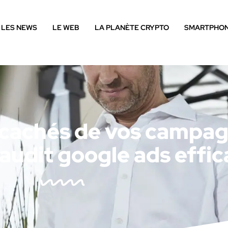
LES NEWS
LE WEB
LA PLANÈTE CRYPTO
SMARTPHO
s cachés de vos campa
audit google ads effi