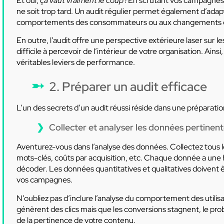
Et oui,
ça vaut vraiment le coup !
En scrutant vos campagnes pé
ne soit trop tard. Un audit régulier permet également d’adap
comportements des consommateurs ou aux changements da
En outre, l’audit offre une perspective extérieure laser sur
difficile à percevoir de l’intérieur de votre organisation. Ains
véritables leviers de performance.
2. Préparer un audit efficace
L’un des secrets d’un audit réussi réside dans une préparati
Collecter et analyser les données pertinen
Aventurez-vous dans l’analyse des données. Collectez tous le
mots-clés, coûts par acquisition, etc. Chaque donnée a une h
décoder. Les données quantitatives et qualitatives doivent
vos campagnes.
N’oubliez pas d’inclure l’analyse du comportement des utilis
génèrent des clics mais que les conversions stagnent, le prob
de la pertinence de votre contenu.