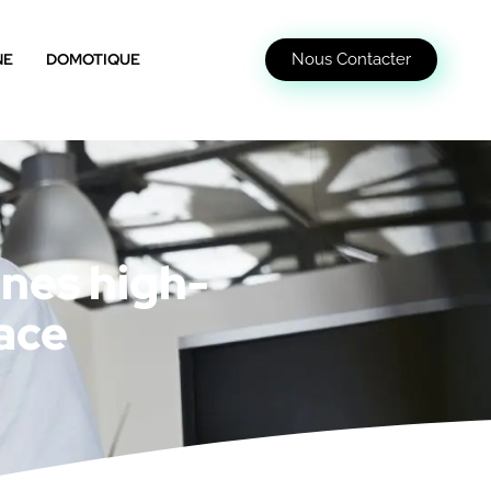
Nous Contacter
NE
DOMOTIQUE
gnes high-
cace